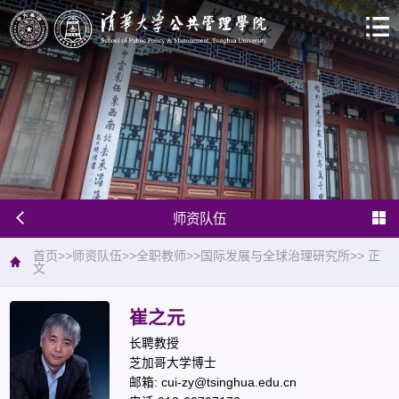
师资队伍
首页
>>
师资队伍
>>
全职教师
>>
国际发展与全球治理研究所
>>
正
文
崔之元
长聘教授
芝加哥大学博士
邮箱: cui-zy@tsinghua.edu.cn