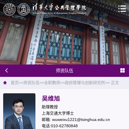
师资队伍
首页
>>
师资队伍
>>
全职教师
>>
政府管理与创新研究所
>>
正文
吴维旭
助理教授
上海交通大学博士
邮箱: wuweixu1221@tsinghua.edu.cn
电话:010-62780848