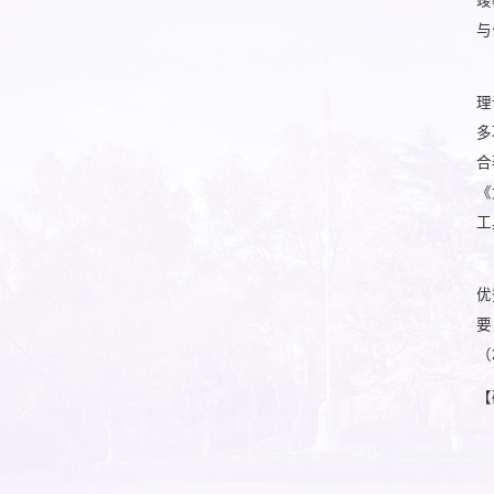
竣
与
理
多
合
《
工
优
要
（
【