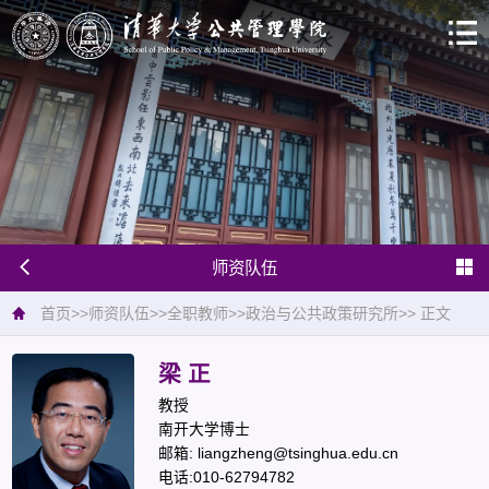
师资队伍
首页
>>
师资队伍
>>
全职教师
>>
政治与公共政策研究所
>>
正文
梁 正
教授
南开大学博士
邮箱: liangzheng@tsinghua.edu.cn
电话:010-62794782