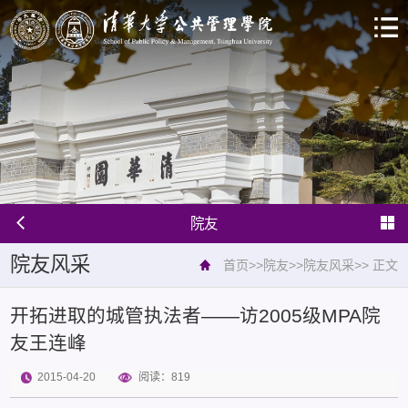
院友
院友风采
首页
>>
院友
>>
院友风采
>>
正文
开拓进取的城管执法者——访2005级MPA院
友王连峰
2015-04-20
阅读：
819