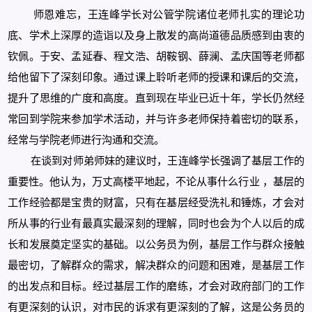
师恩难忘，王连峰学长对公管学院诸位老师扎实的理论功
底、学术上深厚的造诣以及身上散发的高尚道德品质感到由衷的
钦佩。于安、孟延春、程文浩、胡鞍钢、薛澜、孟庆国等老师都
给他留下了深刻印象。通过课上聆听老师的授课和课后的交流，
提升了思维的广度和高度。直到现在毕业已近十年，学长仍然经
常回到学院来参加学术活动，并与许多老师保持着密切的联系，
经常与学院老师进行沟通和交流。
在谈到对师弟师妹的建议时，王连峰学长强调了基层工作的
重要性。他认为，万丈高楼平地起，不论从事什么行业
，基层的
工作经验都是宝贵的财富，只有在基层经受洗礼和锤炼，才会对
所从事的行业有最真实最深刻的理解，同时也会为个人以后的成
长和发展奠定坚实的基础。以公务员为例，基层工作与群众接触
最密切，了解群众的需求，解决群众的问题和困难，是基层工作
的出发点和目标。经过基层工作的磨练，才会对政府部门的工作
有更深刻的认识，对市民的诉求有更深刻的了解，这是公务员的