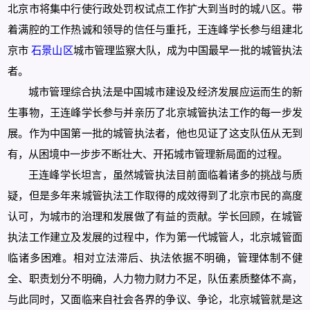
北京市将集中行使行政处罚权试点工作扩大到当时的城八区。带
着满腔的工作热诚和领导的信任与重托，王连峰学长参与组建北
京市
石景山区
城市管理监察大队，成为中国最早一批的城管执法
者。
城市管理综合执法是中国城市建设及经济发展应运而生的新
生事物，王连峰学长参与并亲历了北京城管执法工作的每一步发
展。作为中国第一批的城管执法者，他也见证了这支队伍从无到
有，从困境中一步步不断壮大、开拓城市管理新局面的过程。
王连峰学长坦言，虽然城管执法目前面临着诸多的挑战与质
疑，但是多年来城管执法工作取得的成效得到了北京市民的高度
认可，为城市的治理和发展做了有益的贡献。学长回顾，在城管
执法工作建立及发展的过程中，作为第一代城管人，北京城管面
临诸多困难。相对立法滞后、执法依据不明确，管理体制不健
全、职责划分不明确，人力物力财力不足，队伍素质整体不高，
与此同时，又面临来自社会各界的争议、争论，北京城管就是这