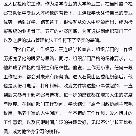
区人民检察院工作。作为法学专业的大学毕业生，在当时整个检
察官队伍中专业人才稀缺的背景下，王连峰学长凭借自己的专业
优势，勤勉好学、踏实肯干，很快就从众人中脱颖而出，成为检
察系统的业务骨干。五年的办案历练，为其选拔到组织部门工作
以及之后的城市管理执法工作打下了坚实的基础。
回忆自己的工作经历，王连峰学长直言，组织部门的工作经
历拓宽了他的眼界与思路，同时，组织部门严格的纪律要求，让
他养成了严格的组织性和纪律性。他说，工作无小事，任何一段
工作经历，都会对未来有所帮助。进入石景山区委组织部后，他
也是从接打电话、打印材料、收发文件等这些小事做起的，一直
到后来参与干部考察与选拔。每一步的磨练都在增加人生的宽度
与厚度。在组织部门工作期间，学长结识了原全国政协副主席毛
致用，毛老丰富的人生阅历，一丝不苟的工作作风，爱才惜才的
工作意识，以及闲暇时间广泛的兴趣爱好，无以不让学长无比钦
佩，成为他终身学习的榜样。