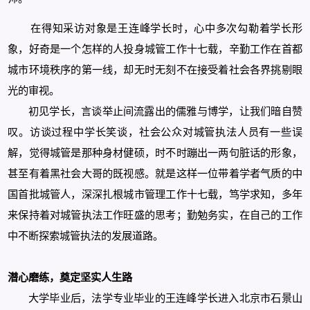
在得知采访对象是王连峰学长时，心中多次勾勒着学长形
象，好奇是一个怎样的人投身城管工作十七载，辛勤工作在首都
城市环境秩序的第一线，却无时无刻不在接受着社会各界挑剔眼
光的审视。
初见学长，言谈举止间流露出的儒雅与博学，让我们暗自赞
叹。访谈过程中学长笑谈，社会公众对城管执法人员有一些误
解，觉得城管是那种身材健硕，时不时蹦出一两句脏话的形象，
甚至有着黑社会大哥的既视感。就是这样一位带着学者气质的中
国首批城管人，深深扎根城市管理工作十七载，笃学求知，多年
来保持着对城管执法工作旺盛的思考；勤勉务实，在自己的工作
中不断探索城管执法的发展道路。
潜心磨练，奠定坚实人生路
大学毕业后，法学专业毕业的王连峰学长进入北京市石景山