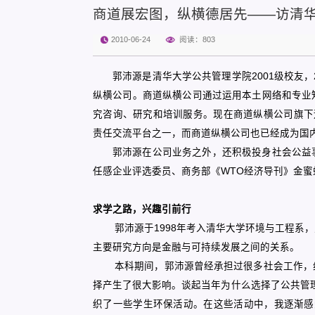
商道展宏图，纵横德居先——访清
2010-06-24
阅读：
803
郭沛源是清华大学公共管理学院
2001
级校友，
纵横公司。商道纵横公司通过运用本土网络和专业
究咨询、研究和培训服务。现在商道纵横公司旗下
责任交流平台之一，而商道纵横公司也已经成为国
郭沛源在公司业务之外，还积极投身社会公益
任感企业评选委员、商务部《
WTO
经济导刊》金蜜
求学之路，兴趣引前行
郭沛源于
1998
年考入清华大学环境与工程系，
主要研究方向是金融与可持续发展之间的关系。
本科期间，郭沛源曾经承担过很多社会工作，
择产生了很大影响。谈起当年为什么选择了公共管
织了一些学生环保活动。在这些活动中，我逐渐感