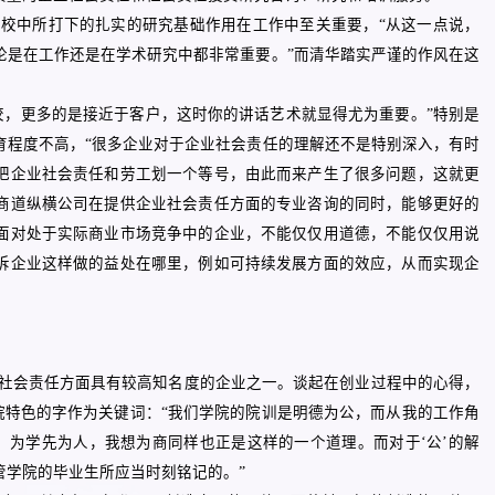
校中所打下的扎实的研究基础作用在工作中至关重要，“从这一点说，
论是在工作还是在学术研究中都非常重要。”而清华踏实严谨的作风在这
校，更多的是接近于客户，这时你的讲话艺术就显得尤为重要。”特别是
育程度不高，“很多企业对于企业社会责任的理解还不是特别深入，有时
把企业社会责任和劳工划一个等号，由此而来产生了很多问题，这就更
商道纵横公司在提供企业社会责任方面的专业咨询的同时，能够更好的
面对处于实际商业市场竞争中的企业，不能仅仅用道德，不能仅仅用说
诉企业这样做的益处在哪里，例如可持续发展方面的效应，从而实现企
社会责任方面具有较高知名度的企业之一。谈起在创业过程中的心得，
学院特色的字作为关键词：“我们学院的院训是明德为公，而从我的工作角
。为学先为人，我想为商同样也正是这样的一个道理。而对于‘公’的解
管学院的毕业生所应当时刻铭记的。”