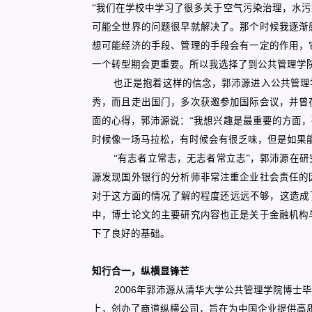
“我们在学校中学习了很多关于空气污染治理，水
可能全世界的问题很早就解决了。那个时候我逐渐
想可能经济的手段、管理的手段会有一定的作用，
一个转型期会更重要。所以我选择了到公共管理学
也正是抱着这样的信念，郭沛源进入公共管理
秀，而且走出国门，多次获邀参加国际会议，并曾
面的心得，郭沛源说：“我想兴趣是最重要的方面
时候像一场马拉松，有时候会有很乏味，但是如果
“有志者立常志，无志者常立志”，郭沛源在
源发现国外银行的分析师非常注重企业社会责任的
对于这方面的情况了解的程度还远远不够，这造成
中，博士论文的主要研究内容也正是关于金融机构
下了良好的基础。
知行合一，纵横显锋芒
2006
年郭沛源从清华大学公共管理学院博士毕
上，创办了商道纵横公司，旨在为中国企业提供高