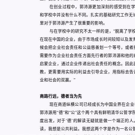
在创业过程中，郭沛源更加深刻的感受到在学
和学校中并没有什么不同。扎实的基础研究工作无
里对于郭沛源产生了很重要的影响。
与在学校中的研究不太一样的是，“脱离了学
在现在中国的企业，由于市场成长时间较短以及发
候会把企业社会责任和公益慈善划一个等号，或者
需要作为企业社会责任方面先行者的郭沛源和他的
启蒙企业，通过企业传递出社会责任的概念。因此
教，更需要用实际的利益去引导企业，用指标去告
业和社会的双赢。”
商路行远，德者当为先
现在商道纵横公司已经成长为中国业界在企业
郭沛源用“德”和“公”这个两个具有鲜明清华公管
度出发，对于‘德’的解读无疑就是做一个端正的人
读，我想是公共利益。我想这两个字是作为一名公