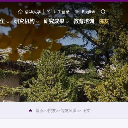
清华大学
师生登录
English
伍
研究机构
研究成果
教育培训
院友
首页
>>
院友
>>
院友风采
>>
正文