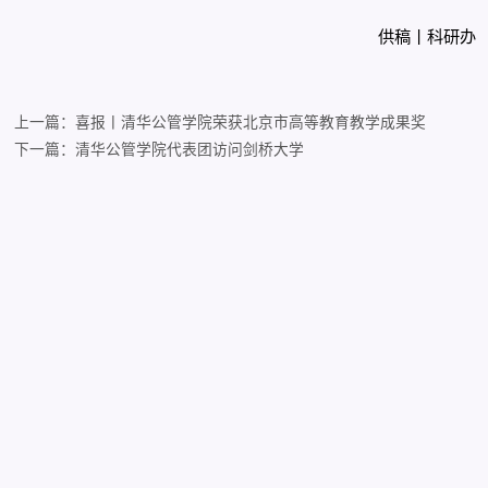
供稿丨科研办
上一篇：喜报丨清华公管学院荣获北京市高等教育教学成果奖
下一篇：清华公管学院代表团访问剑桥大学
05.17
习近平就推动哲学社会科学高质量发展作出重
05.16
喜报丨清华公管学院荣获北京市高等教育教学
05.15