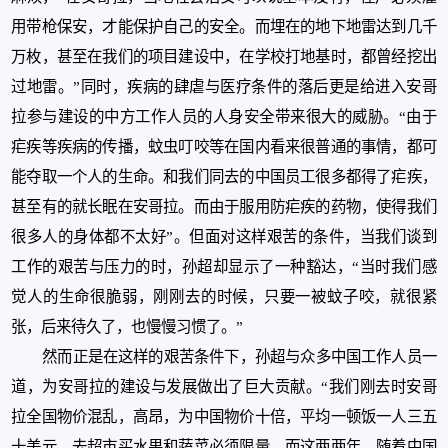
用带枪保安，才能保护自己的安全。而埋在的地下地雷达到几千
万枚，甚至在我们的项目建设中，在学校打地基时，都曾经挖出
过地雷。”同时，疾病的肆虐与医疗条件的落后更是给进入安哥
拉参与建设的中方工作人员的人身安全带来很大的威胁。“由于
疟疾等疾病的传播，蚊虫叮咬等在国内看来很普通的事情，都可
能夺取一个人的生命。和我们同去的中国员工很多都得了疟疾，
甚至有的就长眠在安哥拉。而由于服用防疟疾的药物，使得我们
很多人的身体都不太好”。但面对这样艰苦的条件，当我们谈到
工作的艰苦与压力的时，孙超却显示了一种豁达，“当时我们感
觉人的生命很脆弱，刚刚去的时候，只要一被蚊子咬，就很紧
张，后来待久了，也慢慢习惯了。”
然而正是在这样的艰苦条件下，孙超与众多中国工作人员一
道，为安哥拉的建设与发展做出了巨大贡献。“我们刚去时安哥
拉全国物价混乱，高昂，为中国物价十倍，平均一顿饭一人三五
十美元，去超市买水果和蔬菜必须限量。而这两两年，随着中国