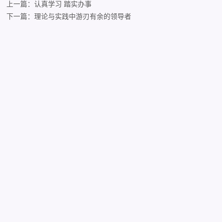
上一篇：认真学习 踏实办事
下一篇：理论与实践中游刃有余的领导者
12.25
校友风采｜杜函芮获清华大学2024年度青年教
奖：传递思想温度，赋予价值重量
12.22
清华大学公共管理学院第二十期致知计划顺利
12.22
2025年清华大学上海校友会公共管理专业委员
办