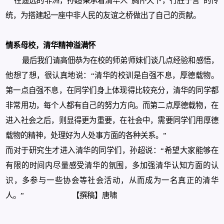
在遥远的非洲，孙超秉承着清华人“胸怀天下，行胜于言”的传
统，为
搭建起一座中非人民的友谊之桥做出了自己的贡献。
情系母校，清华精神溢满怀
最后我们请高佃恭为在校的师弟师妹们谈几点经验和感悟，
他想了想，很认真地说：“清华的校训是自强不息，厚德载物。
第一点
自强不息，在同学们身上体现得比较充分，清华的同学都
非常用功，每个人都有自己的努力方向。而第二点厚德载物，在
进入社会之后，则显得更为重要，在社会中，需要同学们用厚德
载物的精神，处理
好为人处事方面的各种关系。”
而对于研究生才进入清华的同学们，孙超说：“希望大家能够在
有限的时间内尽量感受清华的氛围，多加强清华认知方面的认
识，多参与一些协会等社会活动，从而成为一名真正的清华
人。” 【撰稿】唐啸