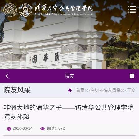
院友
院友风采
首页
>>
院友
>>
院友风采
>>
正文
非洲大地的清华之子——访清华公共管理学院
院友孙超
2010-06-24
阅读：
672