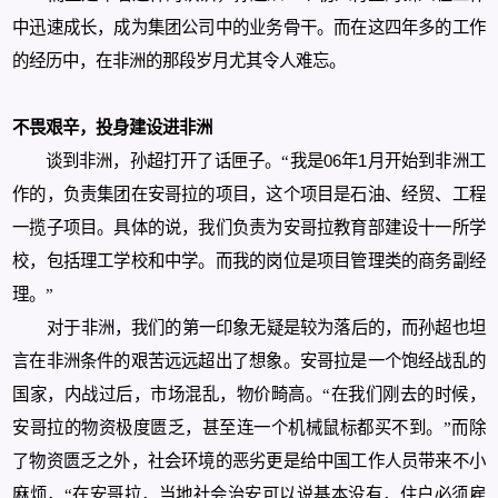
中迅速成长，成为集团公司中的业务骨干。而在这四年多的工作
的经历中，在非洲的那段岁月尤其令人难忘。
不畏艰辛，投身建设进非洲
谈到非洲，孙超打开了话匣子。“我是
06
年
1
月开始到非洲工
作的，
负责集团在安哥拉的项目，这个项目是石油、经贸、工程
一揽子项目。具体的说，我们负责为安哥拉教育部建设十一所学
校，包括理工学校和中学。而我的岗位是项目管理类的商务副经
理。”
对于非洲，我们的第一印象无疑是较为落后的，而孙超也坦
言在非洲条件的艰苦远远超出了想象。安哥拉是一个饱经战乱的
国家，内战过后，市场混乱，物价畸高。“在我们刚去的时候，
安哥拉的物资极度匮乏，甚至连一个机械鼠标都买不到。”而除
了物资匮乏之外，社会环境的恶劣更是给中国工作人员带来不小
麻烦，“在安哥拉，当地社会治安可以说基本没有，住户必须雇