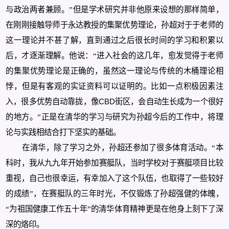
与政治两者兼顾。”但是学术研究并非他原来设想的那样简单，
在刚刚接触导师于永达教授的集聚优势理论，孙超对于于老师的
这一理论并不甚了解，直到通过之后很长时间的学习和积累以
后，才逐渐理解。他说：“进入社会的这几年，愈发觉得于老师
的集聚优势理论是正确的，虽然这一理论与传统的木桶理论相
悖，但是有客观的实证资料可以证明的。比如一点积极因素注
入，很多优势自动靠拢，像
CBD
街区，会自动生长成为一个很好
的地方。”正是在清华的学习与研究为孙超今后的工作中，将理
论与实践相结合打下坚实的基础。
在清华，除了学习之外，孙超还参加了很多体育活动。“
本
科时，我从九九年开始参加赛艇队，当时学校对于赛艇项目比较
重视，自己也很幸运，有幸加入了这个队伍，也取得了一些较好
的成绩”，在赛艇队的三年时光，不仅锻炼了孙超强健的体魄，
“为祖国健康工作五十年”的清华体育精神更是在他身上刻下了深
深的烙印。