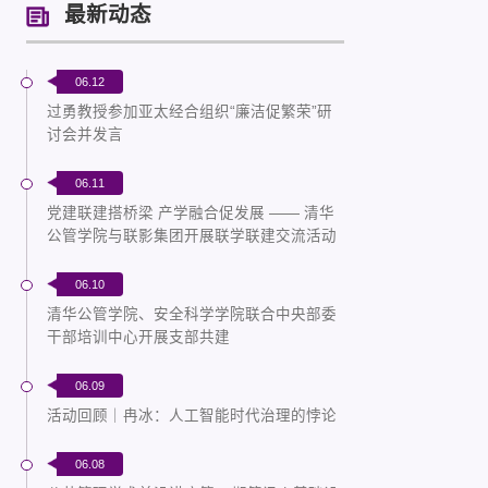
最新动态
06.12
过勇教授参加亚太经合组织“廉洁促繁荣”研
讨会并发言
06.11
党建联建搭桥梁 产学融合促发展 —— 清华
公管学院与联影集团开展联学联建交流活动
06.10
清华公管学院、安全科学学院联合中央部委
干部培训中心开展支部共建
06.09
活动回顾｜冉冰：人工智能时代治理的悖论
06.08