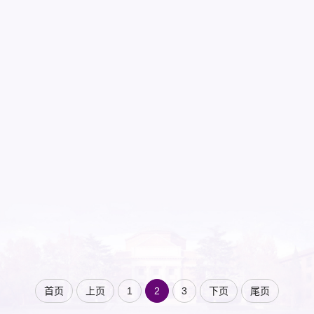
2021.11
EMPA香港政务人才项目2018级毕业生 叶文斌，M.H., 华润创业有限公司综
清华公管成功举办2022年EMPA香港政务人才项目招生说明会
合研究总监，太平洋咖啡有限公司董事，香港扶贫委员会非官方委员，曾任
香港特...
11月20日，清华公管学院举办了2022年EMPA香港政务人才项目招生说明
会。招生会以北京主会场直播与香港分会场连线的方式举行，共吸引4200
多人次观看。学院副院长王亚华教授，EMPA项目主任潘洁教授出席并分别
介绍学院情况和项目情况。香港分会场现场邀请了全国人大常委、时任项目
20
2021.08
顾问谭耀宗先生担任特邀分享嘉宾，项目2018级毕业生代表何国桓、2019
EMPA香港政务人才项目2019级学生顺利完成线上海外研修环节
级学生代表林致茵、2020级学生代表区洁盈分享了个人学习心得。此外，
院长助理、案例中心主任慕玲老师，教学办公室主任杨安安老师，EMPA项
2021年7月26日至8月12日，2019级EMPA香港政务人才项目学生顺利完成
目主管肖楚璇老师出席直播活动并现场答疑。本次说明会由2019级学生曾
了为期三周的在线海外研修环节。该环节是EMPA香港政务人才项目课程设
倩冰担任主持人。 图为说明会直播平台 图为香港分会场 王亚华副院长首先
置中的特色模块及必修课程，在疫情的严重影响下，学生无法赴海外实地考
从学院概况、发展成就和未来展望三个方面向考生全面介绍了清华公管学
察研修，公管学院EMPA项目工作组以目前全球公共治理领域最突出的课题
27
2021.06
院，并重点介绍了学院在国家发展中的参与情况、人才培养情况，以及多元
“新冠抗疫”为主题，在潘洁教授及蓝志勇教授带领下，组织并实施了线上授
首届清华大学高级公共管理硕士（EMPA）香港政务人才项目毕业典礼隆重举行
化、特色化、国际化的MPA专业学位教育情况。 图为王亚华副院长介绍学
课，确保研修环节顺利完成。EMPA2019级学生在线听课一、课程内容 本
院情况 潘洁教授从EMPA香港政务人才项目设立背景、办学目标、往届招生
次海外...
6月26日下午，清华大学高级公共管理硕士（EMPA）香港政务人才项目
和培养情况、课程设置、学习方式、特色教学和实践、学生发展情况等方面
2021年首届毕业典礼以北京主会场和香港分会场现场连线的方式隆重举
详细介绍了项目情况，并欢迎广大香...
行。清华大学副校长杨斌教授，清华公管学院院长江小涓教授，香港特别行
政区政府公务员事务局局长、太平绅士聂德权先生，全国人大常委、香港再
24
2021.04
出发大联盟秘书长、项目顾问谭耀宗先生分别在北京及香港两地出席典礼并
Virtual Happy Hour@Study进行时| EMPA香港政务人才项目2020级学生自发组织线上学习活动
致辞。清华公管学院党委书记彭宗超教授主持了毕业典礼。 在北京主会场参
首页
上页
1
2
3
下页
尾页
加典礼的清华公管学院教师还有：副院长、学位分委员会副主席、EMPA项
图为2020级EMPA学生首次在线学习活动 近日，EMPA香港政务人才项目
目负责人王亚华教授，学位分委员会主席程文浩教授，EMPA项目主任潘洁
2020级学生自发组织了名为“Virtual Happy Hour@Study”的周末线上学习活