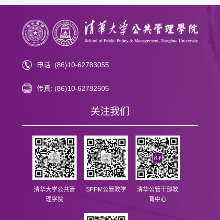
教授，政府管理与创新研究所所长于安教授，政治与公共政策研究所齐晔教
动，让同学们在结束忙碌的一周工作后有一个轻松愉快的学习平台，延续课
授，院长助理、案例中心主任慕玲老师，教学办公室主任杨安安老师，
程讨论，增进同学们之间的交流。 在刚刚完结的《公共经济学》课程中，同
EMPA项目主管肖楚璇老师。在香港分会场出席典礼的嘉宾包括中央政府驻
学们结成若干小组，每组选取一项香港公共服务政策，进行研究分析、小组
香港联络办公室代表及信和集团社区事务部总经理邱文华先生。首届毕业生
汇报、教师点评和交流讨论。同学们深入分析政策问题，认真准备汇...
尚海龙在香港分会场协助主持典礼。 党委书记彭宗超在北京主会场主持典礼
杨斌副校长向毕业生表示热烈祝贺。他指出，EMPA香港政务人才项目是清
华大学为服务国家大局创设的，体现了清华大学对国家重...
电话: (86)10-62783055
传真: (86)10-62782605
关注我们
清华大学公共管
SPPM公管教学
清华公管干部教
理学院
育中心